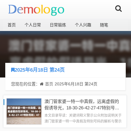
首页
个人日常
日常锻炼
个人兴趣
随笔
2025年6月18日 第24页
您现在的位置：
首页
2025年6月18日 第24页
澳门管家婆一特一中真假，远离虚假的
假诱导光，18-30-26-42-27-47特别号
码：47
本文目录导读：关键词释义警示公众附加说明关于
澳门管家婆一特一中真假及特别号码的解析与警示
关键词释义1、澳门管家婆：通常指的是一种博彩