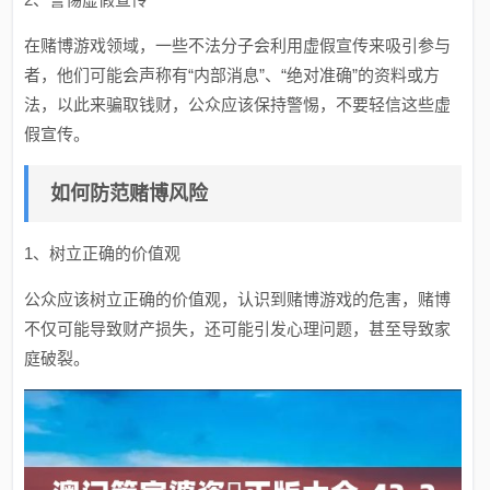
在赌博游戏领域，一些不法分子会利用虚假宣传来吸引参与
者，他们可能会声称有“内部消息”、“绝对准确”的资料或方
法，以此来骗取钱财，公众应该保持警惕，不要轻信这些虚
假宣传。
如何防范赌博风险
1、树立正确的价值观
公众应该树立正确的价值观，认识到赌博游戏的危害，赌博
不仅可能导致财产损失，还可能引发心理问题，甚至导致家
庭破裂。