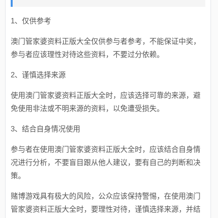
1、仅供参考
澳门管家婆资料正版大全仅供参与者参考，不能保证中奖，
参与者应该理性对待这些资料，不要过分依赖。
2、谨慎选择来源
使用澳门管家婆资料正版大全时，应该选择可靠的来源，避
免使用非法或不明来源的资料，以免遭受损失。
3、结合自身情况使用
参与者在使用澳门管家婆资料正版大全时，应该结合自身情
况进行分析，不要盲目跟从他人建议，要有自己的判断和决
策。
赌博游戏具有极大的风险，公众应该保持警惕，在使用澳门
管家婆资料正版大全时，要理性对待，谨慎选择来源，并结