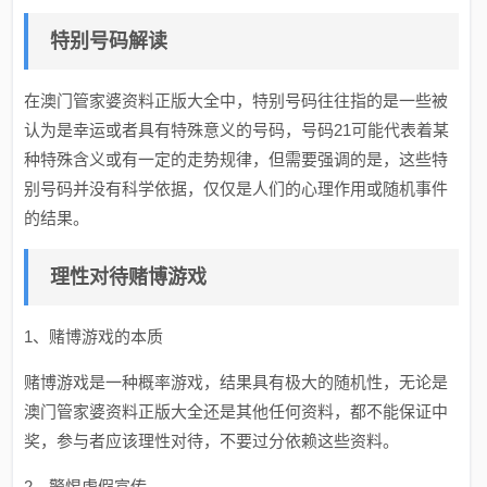
特别号码解读
在澳门管家婆资料正版大全中，特别号码往往指的是一些被
认为是幸运或者具有特殊意义的号码，号码21可能代表着某
种特殊含义或有一定的走势规律，但需要强调的是，这些特
别号码并没有科学依据，仅仅是人们的心理作用或随机事件
的结果。
理性对待赌博游戏
1、赌博游戏的本质
赌博游戏是一种概率游戏，结果具有极大的随机性，无论是
澳门管家婆资料正版大全还是其他任何资料，都不能保证中
奖，参与者应该理性对待，不要过分依赖这些资料。
2、警惕虚假宣传