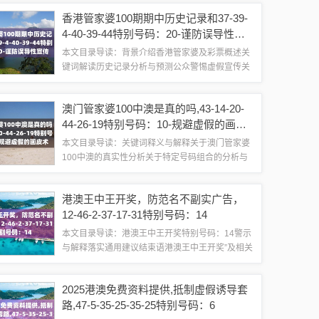
者们：大家好！今天我们将深入探讨一个关于香港
香港管家婆100期期中历史记录和37-39-
赛马的话题——“777888精准...
4-40-39-44特别号码：20-谨防误导性宣
传
本文目录导读：背景介绍香港管家婆及彩票概述关
键词解读历史记录分析与预测公众警惕虚假宣传关
于香港管家婆100期期中历史记录等相关内容的解
读与公众警惕虚假宣传背景介绍近年来，随着互联
澳门管家婆100中澳是真的吗,43-14-20-
网的普及和彩票行业的快速发展，越来越多...
44-26-19特别号码：10-规避虚假的画皮
术
本文目录导读：关键词释义与解释关于澳门管家婆
100中澳的真实性分析关于特定号码组合的分析与
警示关于澳门管家婆100中澳是否真实的问题，以
及特定号码组合的解释与警示随着互联网的普及，
港澳王中王开奖，防范名不副实广告，
各种关于彩票预测、号码分析的信息层出...
12-46-2-37-17-31特别号码：14
本文目录导读：港澳王中王开奖特别号码：14警示
与解释落实通用建议结束语港澳王中王开奖”及相关
关键词的解释与警示尊敬的公众，我们有必要对“港
澳王中王开奖”这一关键词及其相关内容进行深入解
2025港澳免费资料提供,抵制虚假诱导套
释和警示，本文旨在帮助公众认清事...
路,47-5-35-25-35-25特别号码：6