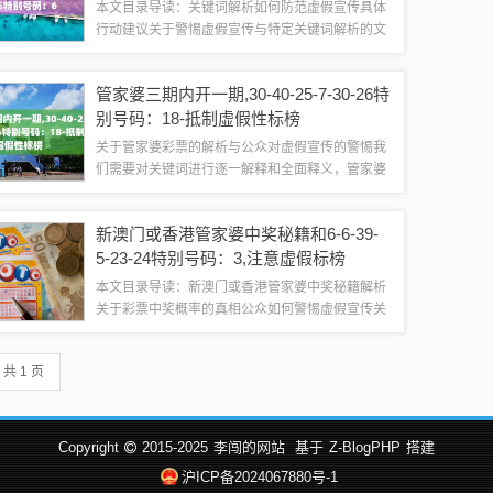
本文目录导读：关键词解析如何防范虚假宣传具体
行动建议关于警惕虚假宣传与特定关键词解析的文
章尊敬的公众，大家好：我想和大家探讨一个重要
的话题——虚假宣传，在我们日常生活中，虚假宣
管家婆三期内开一期,30-40-25-7-30-26特
传是一个普遍存在的问题，特别是在网络时代...
别号码：18-抵制虚假性标榜
关于管家婆彩票的解析与公众对虚假宣传的警惕我
们需要对关键词进行逐一解释和全面释义，管家婆
彩票是一种基于概率的博彩游戏，而关键词如“三期
内开一期”、“特别号码”等，都是关于彩票开奖规则
新澳门或香港管家婆中奖秘籍和6-6-39-
和号码选择的内容，但请注意，这些关...
5-23-24特别号码：3,注意虚假标榜
本文目录导读：新澳门或香港管家婆中奖秘籍解析
关于彩票中奖概率的真相公众如何警惕虚假宣传关
于新澳门或香港管家婆中奖秘籍的相关解析与公众
警惕虚假宣传的提醒尊敬的读者朋友们：大家好！
共 1 页
今天我们来探讨一个备受关注的话题——新澳...
Copyright
2015-2025
李闯的网站
基于
Z-BlogPHP
搭建
沪ICP备2024067880号-1