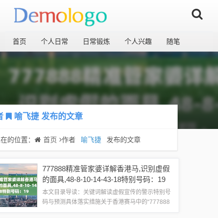
首页
个人日常
日常锻炼
个人兴趣
随笔
者
喻飞捷
发布的文章
现在的位置：
首页
作者
喻飞捷
发布的文章
777888精准管家婆详解香港马,识别虚假
的面具,48-8-10-14-43-18特别号码：19
本文目录导读：关键词解读虚假宣传的警示特别号
码与预测具体落实措施关于香港赛马中的“777888
精准管家婆详解”及相关内容的解读与警示尊敬的读