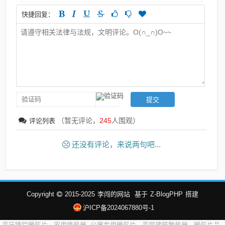
快捷回复：
（暂无评论，
245
人围观）
评论列表
还没有评论，来说两句吧...
Copyright
2015-2025
李闯的网站
基于
Z-BlogPHP
搭建
沪ICP备2024067880号-1
高压铸铝暖气片
家用换热器
公寓专用暖气片
高层建筑散热器
暖气片品