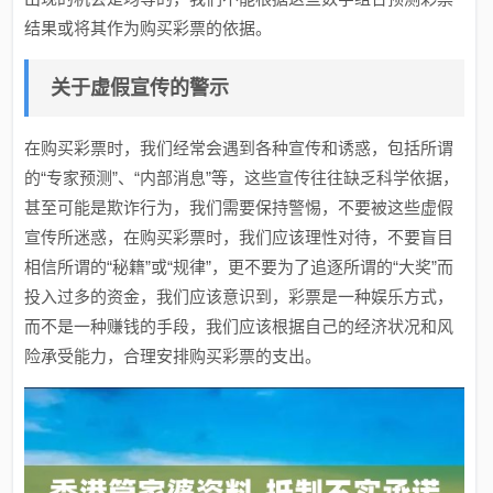
结果或将其作为购买彩票的依据。
关于虚假宣传的警示
在购买彩票时，我们经常会遇到各种宣传和诱惑，包括所谓
的“专家预测”、“内部消息”等，这些宣传往往缺乏科学依据，
甚至可能是欺诈行为，我们需要保持警惕，不要被这些虚假
宣传所迷惑，在购买彩票时，我们应该理性对待，不要盲目
相信所谓的“秘籍”或“规律”，更不要为了追逐所谓的“大奖”而
投入过多的资金，我们应该意识到，彩票是一种娱乐方式，
而不是一种赚钱的手段，我们应该根据自己的经济状况和风
险承受能力，合理安排购买彩票的支出。