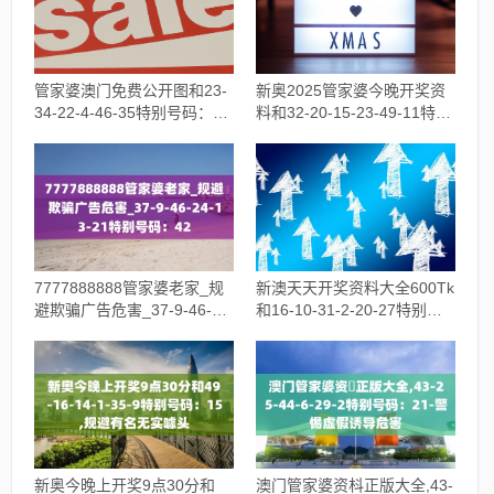
管家婆澳门免费公开图和23-
新奥2025管家婆今晚开奖资
34-22-4-46-35特别号码：
料和32-20-15-23-49-11特别
44,杜绝虚假的假营销幻
号码：3,留心误导的假宣传单
7777888888管家婆老家_规
新澳天天开奖资料大全600Tk
避欺骗广告危害_37-9-46-
和16-10-31-2-20-27特别号
24-13-21特别号码：42
码：41-拒绝虚假的诱惑
新奥今晚上开奖9点30分和
澳门管家婆资枓正版大全,43-